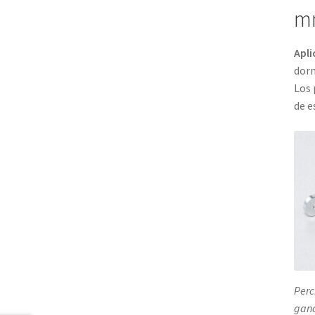
mm
Apli
dorm
Los 
de e
Perc
ganc