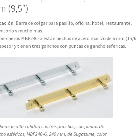
pasillo,
 (9,5″)
oficina,
hotel,
cación:
Barra de colgar para pasillo, oficina, hotel, restaurante,
restaurante,
itorio y mucho más.
dormitorio
percheros MBF240-G están hechos de acero macizo de 6 mm (15/6
y
spesor y tienen tres ganchos con puntas de gancho esféricas.
mucho
más,
de
Sugatsune
/
LAMP®
(Japón)
cantidad
hero de alta calidad con tres ganchos, con puntas de
ho esféricas, MBF240-G, 240 mm, de Sugatsune, color