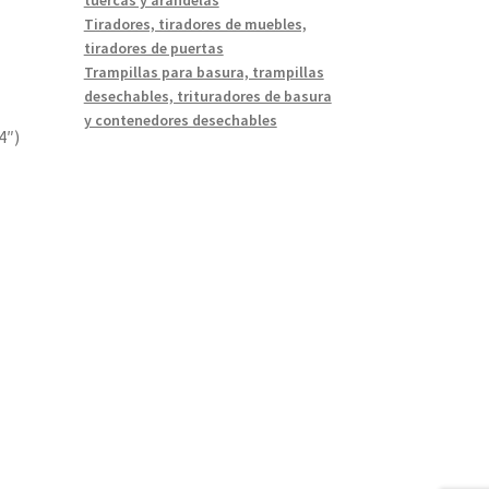
Tiradores, tiradores de muebles,
tiradores de puertas
Trampillas para basura, trampillas
desechables, trituradores de basura
y contenedores desechables
4″)