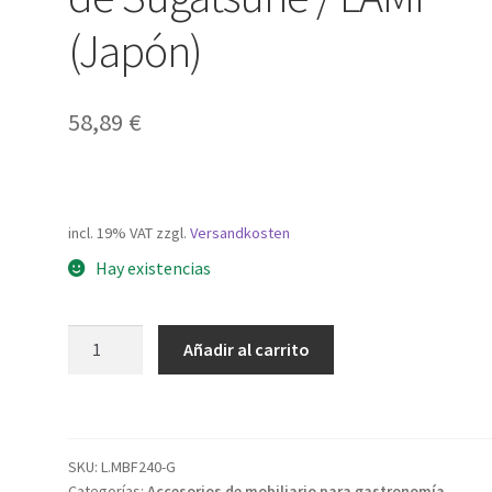
(Japón)
58,89
€
incl. 19% VAT
zzgl.
Versandkosten
Hay existencias
Perchero
Añadir al carrito
de
alta
calidad
con
SKU:
L.MBF240-G
tres
Categorías:
Accesorios de mobiliario para gastronomía,