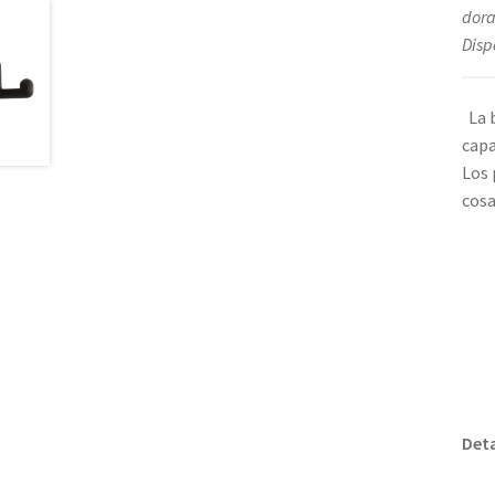
dora
Disp
La b
capa
Los 
cosa
Deta