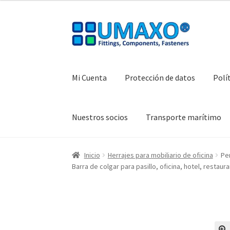
Ir
Ir
a
al
la
contenido
navegación
Mi Cuenta
Protección de datos
Polí
Nuestros socios
Transporte marítimo
Inicio
AGB
Caja registradora
Cesta
Contacte 
Inicio
Herrajes para mobiliario de oficina
Pe
Barra de colgar para pasillo, oficina, hotel, resta
Protección de datos
Retirarse del contrato
T