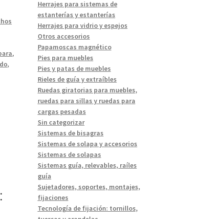
Herrajes para sistemas de
estanterías y estanterías
chos
Herrajes para vidrio y espejos
Otros accesorios
Papamoscas magnético
para
,
Pies para muebles
ado
,
Pies y patas de muebles
Rieles de guía y extraíbles
Ruedas giratorias para muebles,
ruedas para sillas y ruedas para
cargas pesadas
Sin categorizar
Sistemas de bisagras
Sistemas de solapa y accesorios
Sistemas de solapas
Sistemas guía, relevables, raíles
guía
Sujetadores, soportes, montajes,
:
fijaciones
Tecnología de fijación: tornillos,
tuercas y arandelas