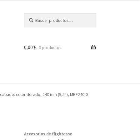
Buscar
Buscar
por:
0,00
€
0 productos
ón
acabado: color dorado, 240 mm (9,5″), MBF240-G.
Accesorios de flightcase