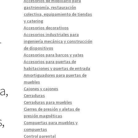
Accesorios de mobiliario para
gastronomía, restauración
colectiva, equipamiento de tiendas
y catering
Accesorios decorativos
Accesorios industriales para
r
ingeniería mecánica y construcción
de dispositivos
Accesorios para barcos y yates
Accesorios para puertas de
habitaciones y puertas de entrada
Amortiguadores para puertas de
muebles
a,
Cajones y cajones
Cerraduras
Cerraduras para muebles
Cierres de presión y aletas de
presión magnéticas
,
Compuertas para muebles y
compuertas
Control parental