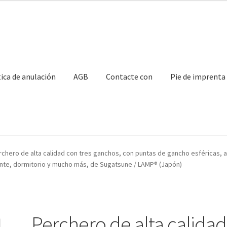
tica de anulación
AGB
Contacte con
Pie de imprenta
con
Mi Cuenta
Nuestros socios
Pie de imprenta
Política de anulaci
rchero de alta calidad con tres ganchos, con puntas de gancho esféricas, 
urante, dormitorio y mucho más, de Sugatsune / LAMP® (Japón)
ransporte marítimo
Perchero de alta calidad