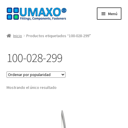
Ir
Ir
Menú
a
al
la
contenido
Inicio
navegación
Inicio
Productos etiquetados “100-028-299”
AGB
100-028-299
Caja registradora
Cesta
Mostrando el único resultado
Contacte con
Mi Cuenta
Nuestros socios