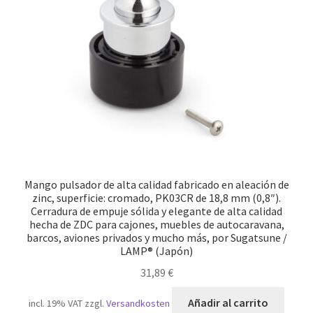
Pie de imprenta
Política de anulación
Protección de datos
Retirarse del contrato
Transporte marítimo
Mango pulsador de alta calidad fabricado en aleación de
zinc, superficie: cromado, PK03CR de 18,8 mm (0,8″).
Cerradura de empuje sólida y elegante de alta calidad
hecha de ZDC para cajones, muebles de autocaravana,
barcos, aviones privados y mucho más, por Sugatsune /
LAMP® (Japón)
31,89
€
Añadir al carrito
incl. 19% VAT
zzgl.
Versandkosten