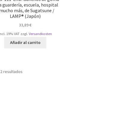
a guardería, escuela, hospital
 mucho más, de Sugatsune /
LAMP® (Japón)
33,89
€
incl. 19% VAT
zzgl.
Versandkosten
Añadir al carrito
Ordenado
 2 resultados
por
popularidad