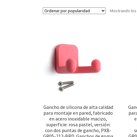
Mostrando los
Gancho de silicona de alta calidad
Ganc
para montaje en pared, fabricado
par
en acero inoxidable macizo,
e
superficie: rosa pastel, versión:
con dos puntas de gancho, PXB-
s
GR05-212-BRD. Ganchos de goma
GR0