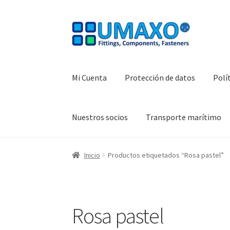
Ir
Ir
a
al
la
contenido
navegación
Mi Cuenta
Protección de datos
Polí
Nuestros socios
Transporte marítimo
Inicio
AGB
Caja registradora
Cesta
Contacte 
Inicio
Productos etiquetados “Rosa pastel”
Protección de datos
Retirarse del contrato
T
Rosa pastel