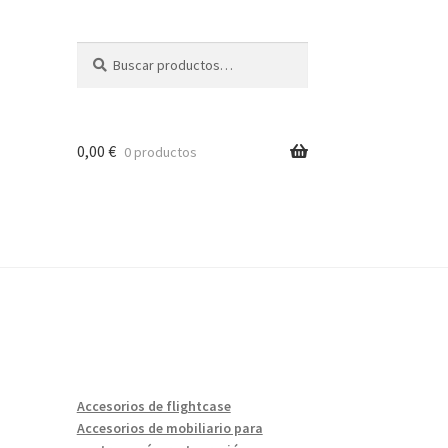
Buscar
Buscar
por:
0,00
€
0 productos
ón
Accesorios de flightcase
Accesorios de mobiliario para