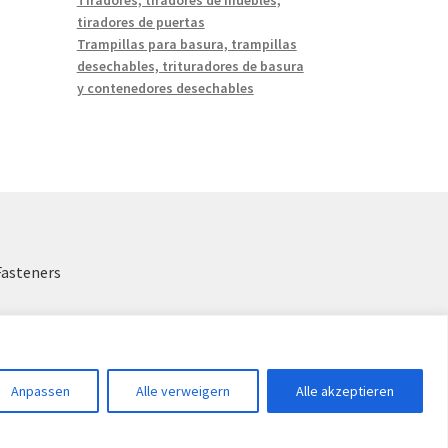
tiradores de puertas
Trampillas para basura, trampillas
desechables, trituradores de basura
y contenedores desechables
Fasteners
Anpassen
Alle verweigern
Alle akzeptieren