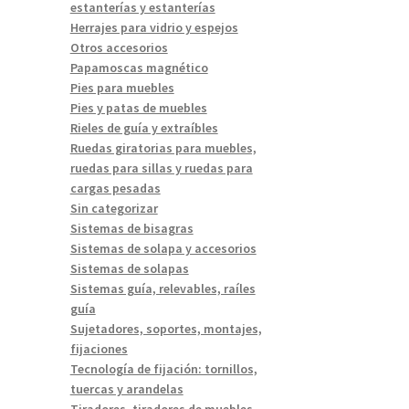
estanterías y estanterías
Herrajes para vidrio y espejos
Otros accesorios
Papamoscas magnético
Pies para muebles
Pies y patas de muebles
Rieles de guía y extraíbles
Ruedas giratorias para muebles,
ruedas para sillas y ruedas para
cargas pesadas
Sin categorizar
Sistemas de bisagras
Sistemas de solapa y accesorios
Sistemas de solapas
Sistemas guía, relevables, raíles
guía
Sujetadores, soportes, montajes,
fijaciones
Tecnología de fijación: tornillos,
tuercas y arandelas
Tiradores, tiradores de muebles,