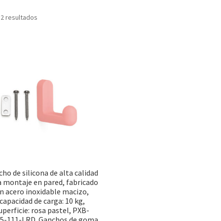
Ordenado
 2 resultados
por
popularidad
ho de silicona de alta calidad
a montaje en pared, fabricado
n acero inoxidable macizo,
capacidad de carga: 10 kg,
uperficie: rosa pastel, PXB-
5-111-LRD. Ganchos de goma