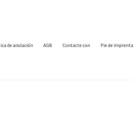
tica de anulación
AGB
Contacte con
Pie de imprenta
con
Mi Cuenta
Nuestros socios
Pie de imprenta
Política de anulaci
ransporte marítimo