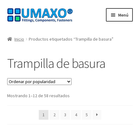
Ir
Ir
Menú
a
al
la
contenido
Inicio
navegación
Inicio
Productos etiquetados “Trampilla de basura”
AGB
Trampilla de basura
Caja registradora
Cesta
Ordenado
Mostrando 1–12 de 58 resultados
Contacte con
por
popularidad
Mi Cuenta
1
2
3
4
5
Nuestros socios