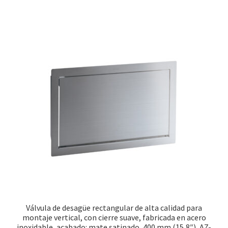
Válvula de desagüe rectangular de alta calidad para
montaje vertical, con cierre suave, fabricada en acero
inoxidable, acabado: mate satinado, 400 mm (15,8″), AZ-