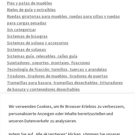
Pies y patas de muebles
Rieles de guía y extraíbles
Ruedas giratorias para muebles, ruedas para sillas y ruedas
para cargas pesadas
Sin categorizar
Sistemas de bisagras
Sistemas de solapa y accesorios
Sistemas de solapas
Sistemas guía, relevables, raíles guía
Sujetadores, soportes, montajes, fijaciones
Tecnología de fijación: tornillos, tuercas y arandelas
Tiradores, tiradores de muebles, tiradores de puertas
Trampillas para basura, trampillas desechables, trituradores
de basura y contenedores desechables
Wir verwenden Cookies, um Ihr Browser-Erlebnis zu verbessern,
personalisierte Anzeigen oder Inhalte bereitzustellen und
unseren Datenverkehr zu analysieren.
© 2026 by UMAXO Germany, member of the ERUON Group.
Indem Sie auf „Alle akzeptieren“ klicken, stimmen Sie unserer