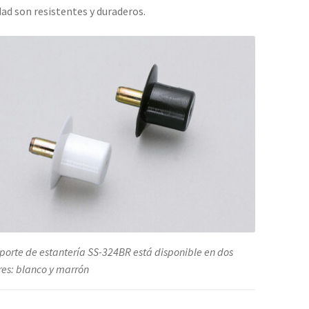
y
dad son resistentes y duraderos.
mucho
más,
de
Sugatsune
/
LAMP®
(Japón)
cantidad
oporte de estantería SS-324BR está disponible en dos
res: blanco y marrón