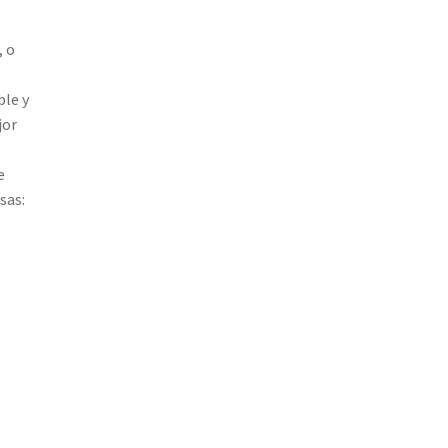
, o
ble y
jor
e
sas: