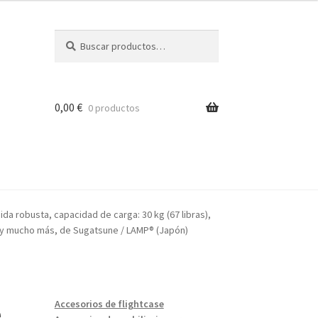
Buscar
Buscar
por:
0,00
€
0 productos
ón
da robusta, capacidad de carga: 30 kg (67 libras),
as y mucho más, de Sugatsune / LAMP® (Japón)
e
Accesorios de flightcase