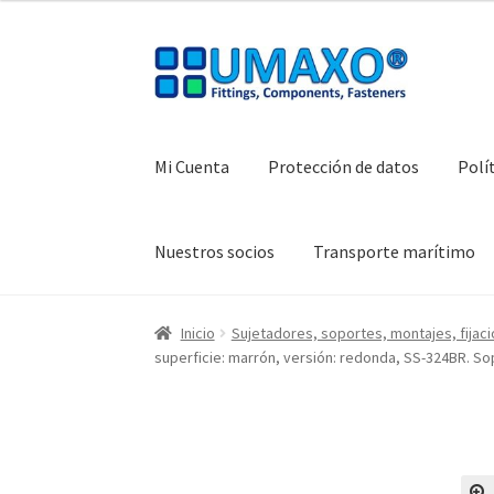
Ir
Ir
a
al
la
contenido
navegación
Mi Cuenta
Protección de datos
Polí
Nuestros socios
Transporte marítimo
Inicio
AGB
Caja registradora
Cesta
Contacte 
Inicio
Sujetadores, soportes, montajes, fijac
superficie: marrón, versión: redonda, SS-324BR. So
Protección de datos
Retirarse del contrato
T