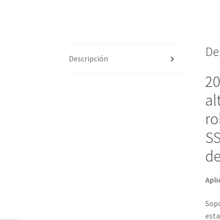
De
Descripción
20
al
ro
SS
de
Apli
Sopo
esta