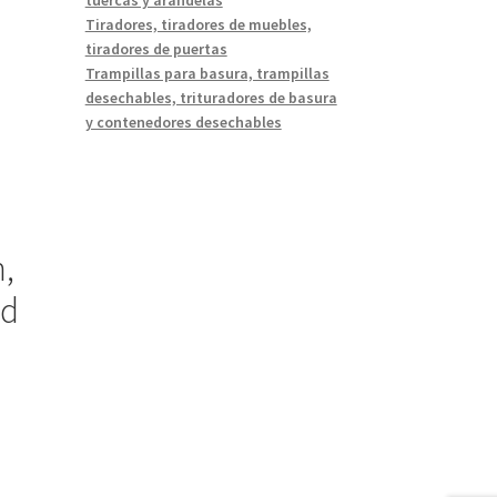
Tiradores, tiradores de muebles,
tiradores de puertas
Trampillas para basura, trampillas
desechables, trituradores de basura
y contenedores desechables
n,
ad