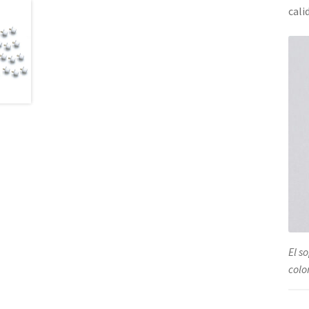
cali
El s
colo