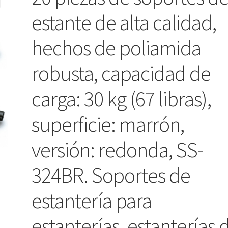
estante de alta calidad,
hechos de poliamida
robusta, capacidad de
carga: 30 kg (67 libras),
superficie: marrón,
versión: redonda, SS-
324BR. Soportes de
estantería para
estanterías, estanterías 