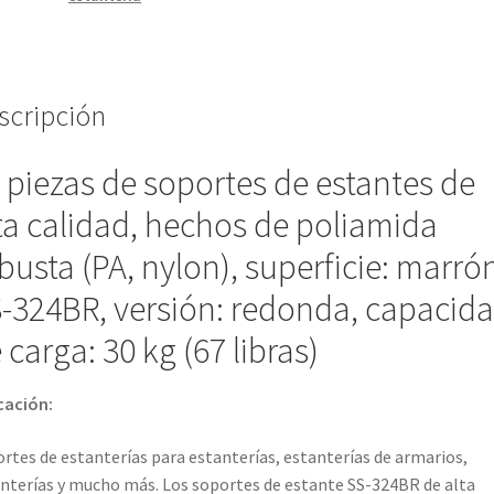
kg
(67
libras),
superficie:
scripción
marrón,
versión:
 piezas de soportes de estantes de
redonda,
SS-
ta calidad, hechos de poliamida
324BR.
busta (PA, nylon), superficie: marró
Soportes
de
-324BR, versión: redonda, capacid
estantería
 carga: 30 kg (67 libras)
para
estanterías,
estanterías
cación:
de
armario,
rtes de estanterías para estanterías, estanterías de armarios,
estanterías
nterías y mucho más. Los soportes de estante SS-324BR de alta