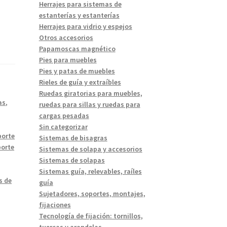
Herrajes para sistemas de
estanterías y estanterías
Herrajes para vidrio y espejos
Otros accesorios
Papamoscas magnético
Pies para muebles
Pies y patas de muebles
Rieles de guía y extraíbles
Ruedas giratorias para muebles,
as
,
ruedas para sillas y ruedas para
cargas pesadas
Sin categorizar
porte
Sistemas de bisagras
orte
Sistemas de solapa y accesorios
Sistemas de solapas
Sistemas guía, relevables, raíles
s de
guía
Sujetadores, soportes, montajes,
fijaciones
Tecnología de fijación: tornillos,
tuercas y arandelas