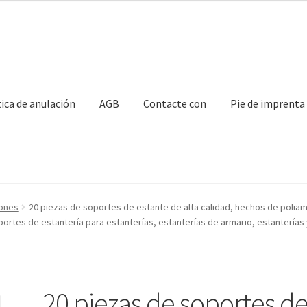
tica de anulación
AGB
Contacte con
Pie de imprenta
con
Mi Cuenta
Nuestros socios
Pie de imprenta
Política de anulaci
iones
20 piezas de soportes de estante de alta calidad, hechos de poliami
portes de estantería para estanterías, estanterías de armario, estanterí
ransporte marítimo
20 piezas de soportes d