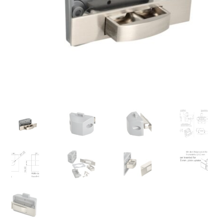
Pie de imprenta
Política de anulación
Protección de datos
Retirarse del contrato
Transporte marítimo