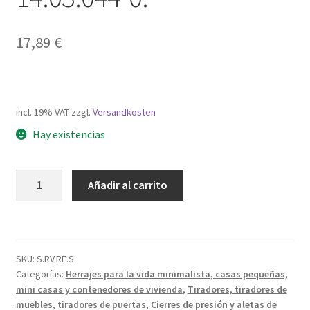
17,89
€
incl. 19% VAT
zzgl.
Versandkosten
Hay existencias
Cierre
Añadir al carrito
a
presión
de
alta
SKU:
S.RV.RE.S
calidad
Categorías:
Herrajes para la vida minimalista, casas pequeñas,
con
mini casas y contenedores de vivienda
,
Tiradores, tiradores de
cierre
muebles, tiradores de puertas
,
Cierres de presión y aletas de