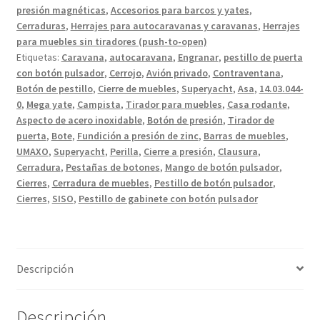
suave
presión magnéticas
,
Accesorios para barcos y yates
,
y
Cerraduras
,
Herrajes para autocaravanas y caravanas
,
Herrajes
función
para muebles sin tiradores (push-to-open)
Etiquetas:
Caravana
,
autocaravana
,
Engranar
,
pestillo de puerta
de
con botón pulsador
,
Cerrojo
,
Avión privado
,
Contraventana
,
asa,
Botón de pestillo
,
Cierre de muebles
,
Superyacht
,
Asa
,
14.03.044-
fabricado
0
,
Mega yate
,
Campista
,
Tirador para muebles
,
Casa rodante
,
en
Aspecto de acero inoxidable
,
Botón de presión
,
Tirador de
zamak,
puerta
,
Bote
,
Fundición a presión de zinc
,
Barras de muebles
,
superficie:
UMAXO
,
Superyacht
,
Perilla
,
Cierre a presión
,
Clausura
,
aspecto
Cerradura
,
Pestañas de botones
,
Mango de botón pulsador
,
Cierres
,
Cerradura de muebles
,
Pestillo de botón pulsador
,
de
Cierres
,
SISO
,
Pestillo de gabinete con botón pulsador
acero
inoxidable,
acabado:
rectangular,
Descripción
14.03.044-
0.
cantidad
Descripción