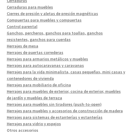
Cerraduras
Cerraduras para muebles
Cierres de presión y aletas de presión magnéticas
Compuertas para muebles y compuertas
Control parental
Ganchos, percheros, ganchos para toallas, ganchos
resistentes, ganchos para cuerdas
Herrajes de mesa
Herrajes de puertas correderas
Herrajes para armarios metálicos y muebles
Herrajes para autocaravanas y caravanas
Herrajes para la vida minimalista, casas pequeñas, mini casas y
contenedores de vivienda
Herrajes para mobiliario de oficina
Herrajes para muebles de exterior, cocina de exterior, muebles
de jardín y muebles de terraza
Herrajes para muebles sin tiradores (push-to-open)
Herrajes para muebles y accesorios de construcción de madera
Herrajes para sistemas de estanterías y estanterías
Herrajes para vidrio y espejos
Otros accesorios