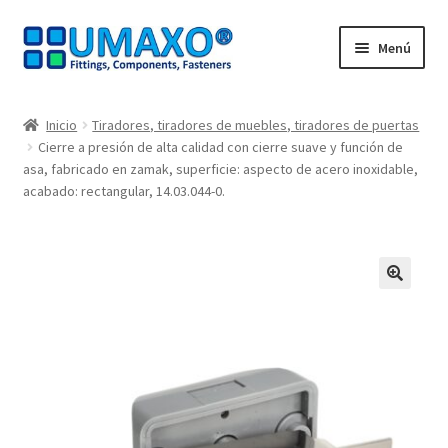
Ir
Ir
Menú
a
al
la
contenido
Inicio
navegación
Inicio
Tiradores, tiradores de muebles, tiradores de puertas
Cierre a presión de alta calidad con cierre suave y función de
AGB
asa, fabricado en zamak, superficie: aspecto de acero inoxidable,
acabado: rectangular, 14.03.044-0.
Caja registradora
Cesta
🔍
Contacte con
Mi Cuenta
Nuestros socios