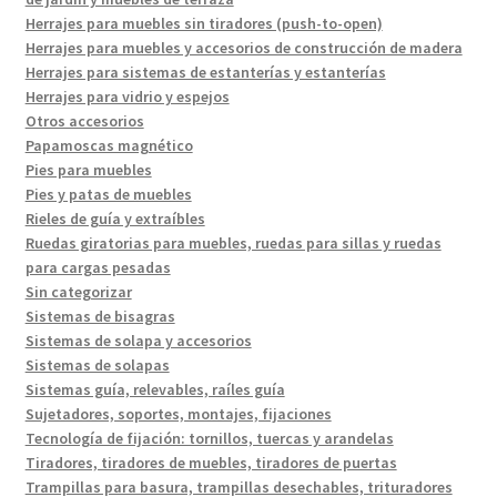
Herrajes para muebles sin tiradores (push-to-open)
Herrajes para muebles y accesorios de construcción de madera
Herrajes para sistemas de estanterías y estanterías
Herrajes para vidrio y espejos
Otros accesorios
Papamoscas magnético
Pies para muebles
Pies y patas de muebles
Rieles de guía y extraíbles
Ruedas giratorias para muebles, ruedas para sillas y ruedas
para cargas pesadas
Sin categorizar
Sistemas de bisagras
Sistemas de solapa y accesorios
Sistemas de solapas
Sistemas guía, relevables, raíles guía
Sujetadores, soportes, montajes, fijaciones
Tecnología de fijación: tornillos, tuercas y arandelas
Tiradores, tiradores de muebles, tiradores de puertas
Trampillas para basura, trampillas desechables, trituradores