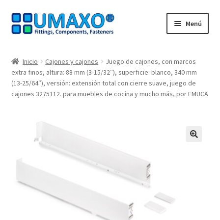
Ir
Ir
Menú
a
al
la
contenido
Inicio
navegación
Inicio
Cajones y cajones
Juego de cajones, con marcos
extra finos, altura: 88 mm (3-15/32″), superficie: blanco, 340 mm
AGB
(13-25/64″), versión: extensión total con cierre suave, juego de
cajones 3275112. para muebles de cocina y mucho más, por EMUCA
Caja registradora
Cesta
🔍
Contacte con
Mi Cuenta
Nuestros socios