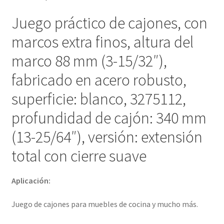
cierre
suave,
Juego práctico de cajones, con
juego
marcos extra finos, altura del
de
cajones
marco 88 mm (3-15/32″),
3275112.
fabricado en acero robusto,
para
muebles
superficie: blanco, 3275112,
de
profundidad de cajón: 340 mm
cocina
y
(13-25/64″), versión: extensión
mucho
total con cierre suave
más,
por
EMUCA
Aplicación:
cantidad
Juego de cajones para muebles de cocina y mucho más.