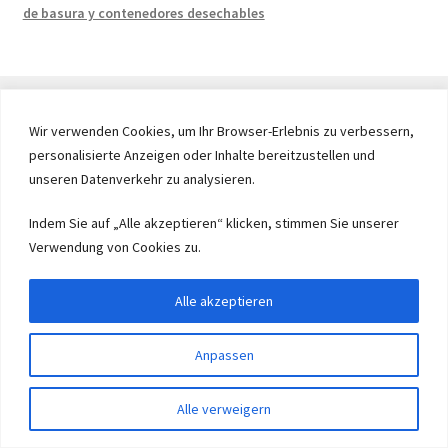
de basura y contenedores desechables
Wir verwenden Cookies, um Ihr Browser-Erlebnis zu verbessern,
personalisierte Anzeigen oder Inhalte bereitzustellen und
© 2026 by UMAXO Germany, member of the ERUON Group.
unseren Datenverkehr zu analysieren.
High quality Fittings, mechanical Components and
Fasteners
Indem Sie auf „Alle akzeptieren“ klicken, stimmen Sie unserer
Verwendung von Cookies zu.
Withdraw from contract
Alle akzeptieren
Anpassen
0
Alle verweigern
Buscar
Buscar