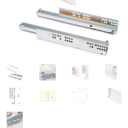
Pie de imprenta
Política de anulación
Protección de datos
Retirarse del contrato
Transporte marítimo