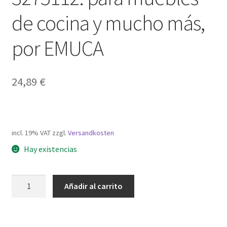
de cocina y mucho más,
por EMUCA
24,89
€
incl. 19% VAT
zzgl.
Versandkosten
Hay existencias
Juego
Añadir al carrito
de
cajones,
con