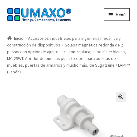
Ir
Ir
Menú
a
al
la
contenido
Inicio
navegación
Inicio
Accesorios industriales para ingeniería mecánica y
construcción de dispositivos
Solapa magnética redonda de 2
AGB
piezas con opción de ajuste, incl. contraplaca, superficie: blanca,
MC-25WT. Abridor de puertas push-to-open para puertas de
Caja registradora
muebles, puertas de armarios y mucho más, de Sugatsune / LAMP®
(Japón)
Cesta
Contacte con
🔍
Mi Cuenta
Nuestros socios