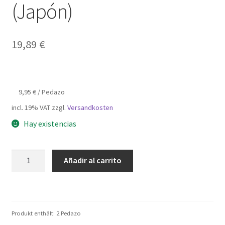
(Japón)
19,89
€
9,95
€
/
Pedazo
incl. 19% VAT
zzgl.
Versandkosten
Hay existencias
Solapa
Añadir al carrito
magnética
redonda
de
2
Produkt enthält: 2
Pedazo
piezas