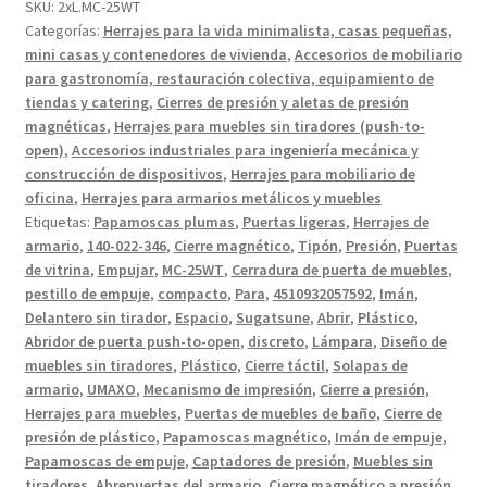
SKU:
2xL.MC-25WT
con
Categorías:
Herrajes para la vida minimalista, casas pequeñas,
opción
mini casas y contenedores de vivienda
,
Accesorios de mobiliario
de
para gastronomía, restauración colectiva, equipamiento de
ajuste,
tiendas y catering
,
Cierres de presión y aletas de presión
incl.
magnéticas
,
Herrajes para muebles sin tiradores (push-to-
contraplaca,
open)
,
Accesorios industriales para ingeniería mecánica y
superficie:
construcción de dispositivos
,
Herrajes para mobiliario de
oficina
,
Herrajes para armarios metálicos y muebles
blanca,
Etiquetas:
Papamoscas plumas
,
Puertas ligeras
,
Herrajes de
MC-
armario
,
140-022-346
,
Cierre magnético
,
Tipón
,
Presión
,
Puertas
25WT.
de vitrina
,
Empujar
,
MC-25WT
,
Cerradura de puerta de muebles
,
Abridor
pestillo de empuje
,
compacto
,
Para
,
4510932057592
,
Imán
,
de
Delantero sin tirador
,
Espacio
,
Sugatsune
,
Abrir
,
Plástico
,
puertas
Abridor de puerta push-to-open
,
discreto
,
Lámpara
,
Diseño de
push-
muebles sin tiradores
,
Plástico
,
Cierre táctil
,
Solapas de
armario
,
UMAXO
,
Mecanismo de impresión
,
Cierre a presión
,
to-
Herrajes para muebles
,
Puertas de muebles de baño
,
Cierre de
open
presión de plástico
,
Papamoscas magnético
,
Imán de empuje
,
para
Papamoscas de empuje
,
Captadores de presión
,
Muebles sin
puertas
tiradores
,
Abrepuertas del armario
,
Cierre magnético a presión
,