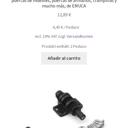
puertas de muebles, puertas de armarios, trampillas y
mucho más, de EMUCA
12,89
€
6,45
€
/
Pedazo
incl. 19% VAT
zzgl.
Versandkosten
Produkt enthält: 2
Pedazo
Añadir al carrito