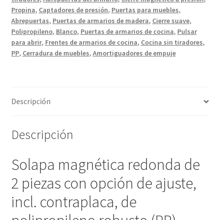
de
Propina
,
Captadores de presión
,
Puertas para muebles
,
muebles,
Abrepuertas
,
Puertas de armarios de madera
,
Cierre suave
,
puertas
Polipropileno
,
Blanco
,
Puertas de armarios de cocina
,
Pulsar
para abrir
,
Frentes de armarios de cocina
,
Cocina sin tiradores
,
de
PP
,
Cerradura de muebles
,
Amortiguadores de empuje
armarios
y
mucho
más,
Descripción
de
Sugatsune
/
Descripción
LAMP®
(Japón)
Solapa magnética redonda de
cantidad
2 piezas con opción de ajuste,
incl. contraplaca, de