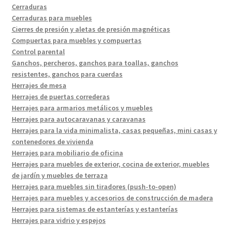
Cerraduras
Cerraduras para muebles
Cierres de presión y aletas de presión magnéticas
Compuertas para muebles y compuertas
Control parental
Ganchos, percheros, ganchos para toallas, ganchos
resistentes, ganchos para cuerdas
Herrajes de mesa
Herrajes de puertas correderas
Herrajes para armarios metálicos y muebles
Herrajes para autocaravanas y caravanas
Herrajes para la vida minimalista, casas pequeñas, mini casas y
contenedores de vivienda
Herrajes para mobiliario de oficina
Herrajes para muebles de exterior, cocina de exterior, muebles
de jardín y muebles de terraza
Herrajes para muebles sin tiradores (push-to-open)
Herrajes para muebles y accesorios de construcción de madera
Herrajes para sistemas de estanterías y estanterías
Herrajes para vidrio y espejos