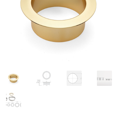
Pie de imprenta
Política de anulación
Protección de datos
Retirarse del contrato
Transporte marítimo