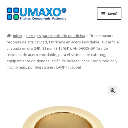
Ir
Ir
Menú
a
al
la
contenido
Inicio
navegación
Inicio
Herrajes para mobiliario de oficina
Tira de basura
redonda de alta calidad, fabricada en acero inoxidable, superficie:
AGB
chapada en oro 24K, 82 mm (3-15/64″), AN-DH005-GP. Tira de
residuos de acero inoxidable, para el sistema de catering,
Caja registradora
equipamiento de tiendas, salón de belleza, consultorio médico y
mucho más, por Sugatsune / LAMP® (Japón)
Cesta
Contacte con
🔍
Mi Cuenta
Nuestros socios