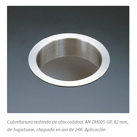
cantidad
Cubrebasura redonda de alta calidad, AN-DH005-GP, 82 mm,
de Sugatsune, chapada en oro de 24K. Aplicación