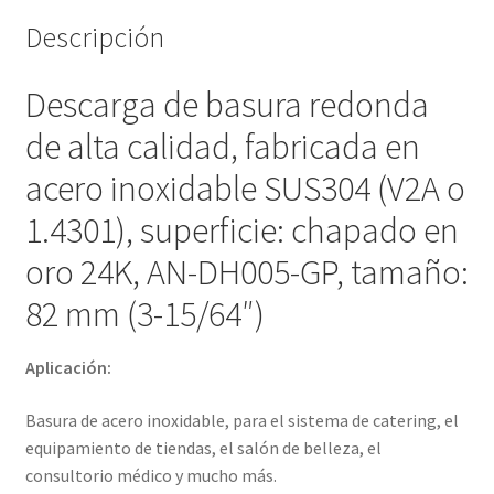
de
Descripción
catering,
equipamiento
Descarga de basura redonda
de
tiendas,
de alta calidad, fabricada en
salón
acero inoxidable SUS304 (V2A o
de
belleza,
1.4301), superficie: chapado en
consultorio
oro 24K, AN-DH005-GP, tamaño:
médico
y
82 mm (3-15/64″)
mucho
más,
Aplicación:
por
Sugatsune
Basura de acero inoxidable, para el sistema de catering, el
/
equipamiento de tiendas, el salón de belleza, el
LAMP®
consultorio médico y mucho más.
(Japón)